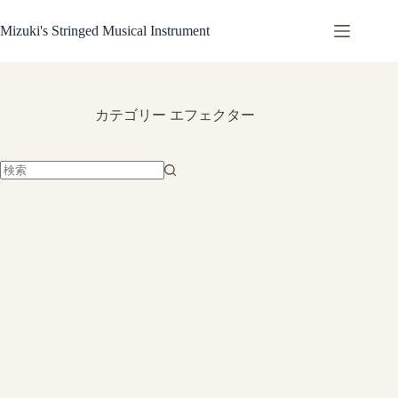
コ
ン
Mizuki's Stringed Musical Instrument
テ
ン
ツ
へ
カテゴリー
エフェクター
ス
キ
ッ
プ
結
果
な
し