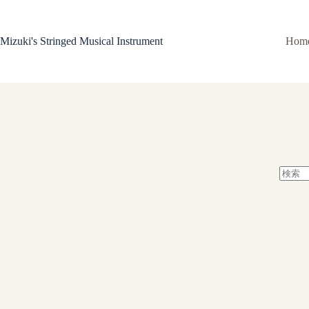
コ
ン
テ
Mizuki's Stringed Musical Instrument
Hom
ン
ツ
へ
ス
キ
ッ
プ
結
果
な
し