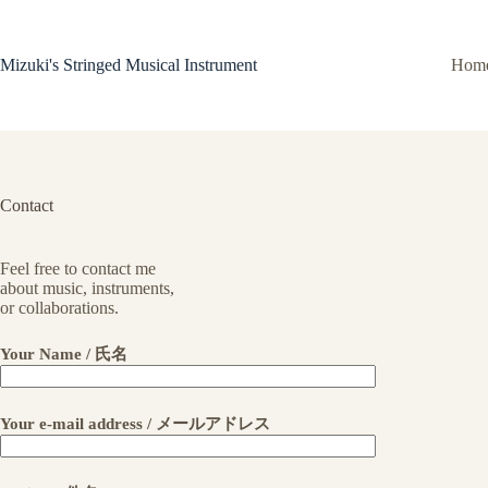
コ
ン
テ
Mizuki's Stringed Musical Instrument
Hom
ン
ツ
へ
ス
キ
ッ
Contact
プ
Feel free to contact me
about music, instruments,
or collaborations.
Your Name / 氏名
Your e-mail address / メールアドレス